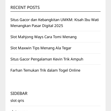
RECENT POSTS
Situs Gacor dan Kebangkitan UMKM: Kisah Ibu Wati
Menangkan Pasar Digital 2025
Slot Mahjong Ways Cara Tomi Menang
Slot Maxwin Tips Menang Ala Tegar
Situs Gacor Pengalaman Kevin Trik Ampuh
Farhan Temukan Trik dalam Togel Online
SIDEBAR
slot qris