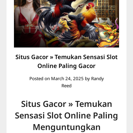
Situs Gacor » Temukan Sensasi Slot
Online Paling Gacor
Posted on
March 24, 2025
by
Randy
Reed
Situs Gacor » Temukan
Sensasi Slot Online Paling
Menguntungkan