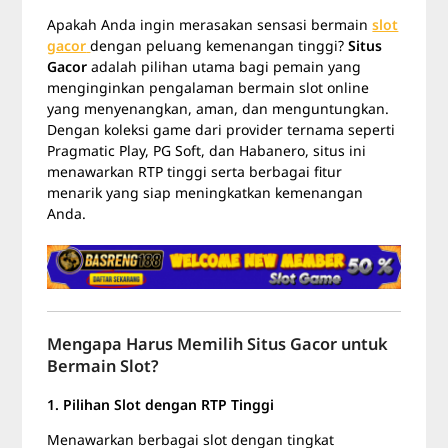
Apakah Anda ingin merasakan sensasi bermain
slot
gacor
dengan peluang kemenangan tinggi?
Situs
Gacor
adalah pilihan utama bagi pemain yang
menginginkan pengalaman bermain slot online
yang menyenangkan, aman, dan menguntungkan.
Dengan koleksi game dari provider ternama seperti
Pragmatic Play, PG Soft, dan Habanero, situs ini
menawarkan RTP tinggi serta berbagai fitur
menarik yang siap meningkatkan kemenangan
Anda.
Mengapa Harus Memilih Situs Gacor untuk
Bermain Slot?
1.
Pilihan Slot dengan RTP Tinggi
Menawarkan berbagai slot dengan tingkat