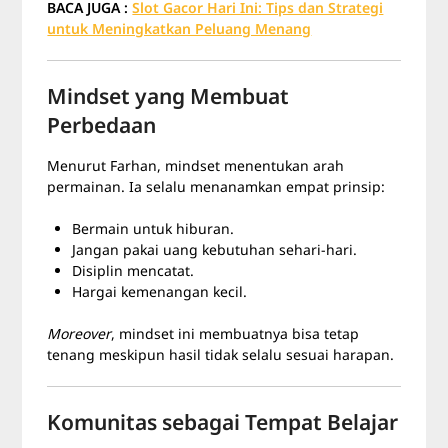
BACA JUGA :
Slot Gacor Hari Ini: Tips dan Strategi
untuk Meningkatkan Peluang Menang
Mindset yang Membuat
Perbedaan
Menurut Farhan, mindset menentukan arah
permainan. Ia selalu menanamkan empat prinsip:
Bermain untuk hiburan.
Jangan pakai uang kebutuhan sehari-hari.
Disiplin mencatat.
Hargai kemenangan kecil.
Moreover
, mindset ini membuatnya bisa tetap
tenang meskipun hasil tidak selalu sesuai harapan.
Komunitas sebagai Tempat Belajar