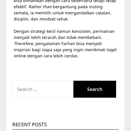
bisa dimainkan dengan cara sederhana tetapi tetap
efektif.
Rather than
bergantung pada insting
semata, ia memilih untuk mengandalkan catatan,
disiplin, dan mindset sehat.
Dengan strategi kecil namun konsisten, permainan
menjadi lebih terarah dan tidak membebani.
Therefore
, pengalaman Farhan bisa menjadi
inspirasi bagi siapa saja yang ingin menikmati togel
online dengan cara lebih cerdas.
SEARCH
FOR:
RECENT POSTS