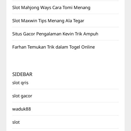
Slot Mahjong Ways Cara Tomi Menang
Slot Maxwin Tips Menang Ala Tegar
Situs Gacor Pengalaman Kevin Trik Ampuh
Farhan Temukan Trik dalam Togel Online
SIDEBAR
slot qris
slot gacor
waduk88
slot